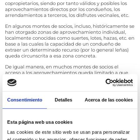
copropietarios, siendo por tanto válidos y posibles los
aprovechamientos directos por los condueños, los
arrendamientos a terceros, los disfrutes vecinales, etc.
En algunos montes de socios, incluso, históricamente se
han otorgado zonas de aprovechamiento individual,
localmente conocidas como suertes, lotes, hazas, etc. en
base a las cuales la capacidad de un condueño de
extraer un determinado recurso (por lo general leñas)
queda circunscrita a esa zona concreta.
De igual manera, en muchos montes de socios el
acceso a los aprovechamientos queda limitado a que
los condueños cumplan con determinados
condicionantes, por ejemplo la vecindad.
Es decir, los condueños son soberanos para decidir la
Consentimiento
Detalles
Acerca de las cookies
fórmula de gestión que mejor se adecúa a sus intereses
y a la conservación del monte. Lo único que no pueden
hacer los condueños es hipotecar con sus acuerdos a las
generaciones no actuales, ya que su capacidad
Esta página web usa cookies
decisoria viene limitada a su generación y a la que en
ese momento pudiera existir.
Las cookies de este sitio web se usan para personalizar
el contenido y los anuncios, ofrecer funciones de redes