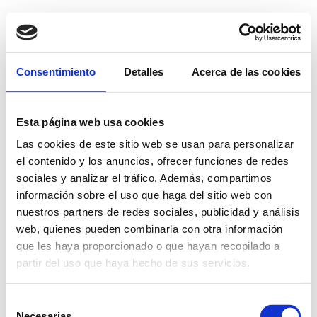
Consentimiento
Detalles
Acerca de las cookies
Mapa interactivo de
propiedades
Esta página web usa cookies
Las cookies de este sitio web se usan para personalizar
Aquí podras encontrar todas las propiedades y su
el contenido y los anuncios, ofrecer funciones de redes
informacion
sociales y analizar el tráfico. Además, compartimos
Leaflet
|
©
OpenStreetMap
información sobre el uso que haga del sitio web con
nuestros partners de redes sociales, publicidad y análisis
+
web, quienes pueden combinarla con otra información
−
que les haya proporcionado o que hayan recopilado a
partir del uso que haya hecho de sus servicios.
Selección
Necesarias