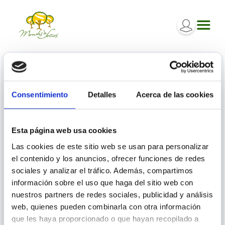
Iniciar sesión
Consentimiento
Detalles
Acerca de las cookies
Inicia sesión para poder participar en los diferentes
procesos.
Esta página web usa cookies
Las cookies de este sitio web se usan para personalizar
el contenido y los anuncios, ofrecer funciones de redes
sociales y analizar el tráfico. Además, compartimos
información sobre el uso que haga del sitio web con
nuestros partners de redes sociales, publicidad y análisis
ENTRAR
web, quienes pueden combinarla con otra información
que les haya proporcionado o que hayan recopilado a
¿Ha olvidado la contraseña o el email?