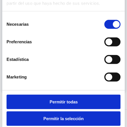
partir del uso que haya hecho de sus servicios.
¿Ya te has registrado pero no puedes entrar? Verifica
tu correo electrónico.
Pedir verificación
Selección
Necesarias
de
o
consentimiento
Utiliza la cuenta de
Preferencias
Google
Estadística
¿Aún no tienes cuenta?
Crear cuenta
Marketing
Permitir todas
Permitir la selección