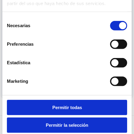
partir del uso que haya hecho de sus servicios.
¿Ya te has registrado pero no puedes entrar? Verifica
tu correo electrónico.
Pedir verificación
Selección
Necesarias
de
o
consentimiento
Utiliza la cuenta de
Preferencias
Google
Estadística
¿Aún no tienes cuenta?
Crear cuenta
Marketing
Permitir todas
Permitir la selección