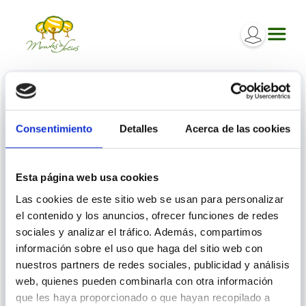
Iniciar sesión
Consentimiento
Detalles
Acerca de las cookies
Inicia sesión para poder participar en los diferentes
procesos.
Esta página web usa cookies
Las cookies de este sitio web se usan para personalizar
el contenido y los anuncios, ofrecer funciones de redes
sociales y analizar el tráfico. Además, compartimos
información sobre el uso que haga del sitio web con
nuestros partners de redes sociales, publicidad y análisis
ENTRAR
web, quienes pueden combinarla con otra información
que les haya proporcionado o que hayan recopilado a
¿Ha olvidado la contraseña o el email?