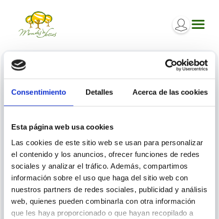
Iniciar sesión
Consentimiento
Detalles
Acerca de las cookies
Inicia sesión para poder participar en los diferentes
procesos.
Esta página web usa cookies
Las cookies de este sitio web se usan para personalizar
el contenido y los anuncios, ofrecer funciones de redes
sociales y analizar el tráfico. Además, compartimos
información sobre el uso que haga del sitio web con
nuestros partners de redes sociales, publicidad y análisis
ENTRAR
web, quienes pueden combinarla con otra información
que les haya proporcionado o que hayan recopilado a
¿Ha olvidado la contraseña o el email?