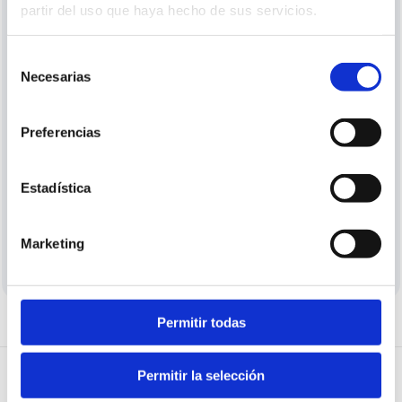
partir del uso que haya hecho de sus servicios.
¿Ya te has registrado pero no puedes entrar? Verifica
tu correo electrónico.
Pedir verificación
Selección
Necesarias
de
o
consentimiento
Utiliza la cuenta de
Preferencias
Google
Estadística
¿Aún no tienes cuenta?
Crear cuenta
Marketing
Permitir todas
Permitir la selección